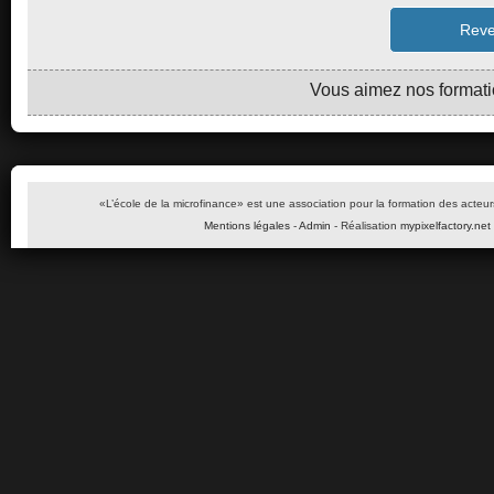
Reve
Vous aimez nos formation
«L’école de la microfinance» est une association pour la formation des acteur
Mentions légales
-
Admin
- Réalisation
mypixelfactory.net